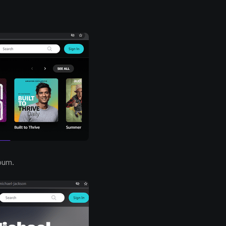
lbum.